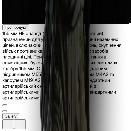
Про продукт
155 мм HE снаряд M107 (осколково-фугасний)
призначений для ураження та придушення наземних
цілей, включаючи контрбатарейний вогонь, скупчення
військ противника, колони транспортних засобів і
площинні цілі. Призначений для використання в
самохідних і буксированих артилерійських системах
калібру 155 мм. Снаряд постачається з ударним
підривником M557P1, метальним зарядом M4A2 та
капсулем M191A2. Снаряд M107 – це стандартний
артилерійський снаряд, широко сумісний з
артилерійськими системами НАТО та стандартними
артилерійськими системами НАТО.
Gallery