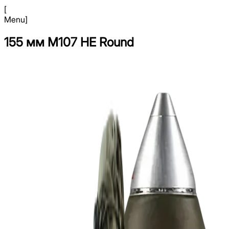
[
Menu
]
155 мм M107 HE Round