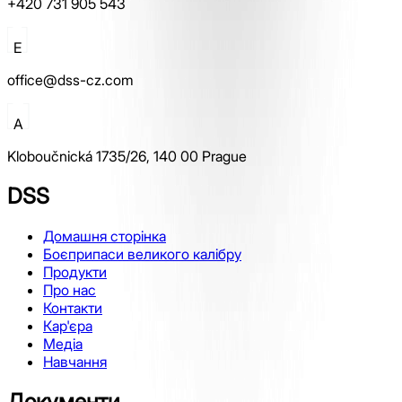
+420 731 905 543
E
office@dss-cz.com
A
Kloboučnická 1735/26, 140 00 Prague
DSS
Домашня сторінка
Боєприпаси великого калібру
Продукти
Про нас
Контакти
Кар'єра
Медіа
Навчання
Документи