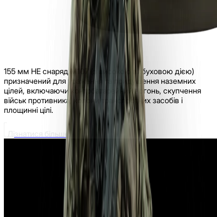
155 мм HE снаряд M107 (з високою вибуховою дією)
призначений для ураження та придушення наземних
цілей, включаючи контрбатарейний вогонь, скупчення
військ противника, колони транспортних засобів і
площинні цілі.
Дізнатися більше