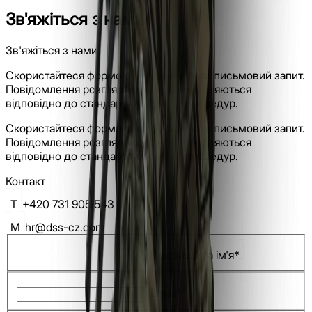
Зв'яжіться з нами
Зв'яжіться з нами
Скористайтеся формою, щоб надіслати письмовий запит.
Повідомлення розглядаються та обробляються
відповідно до стандартних бізнес-процедур.
Скористайтеся формою, щоб надіслати письмовий запит.
Повідомлення розглядаються та обробляються
відповідно до стандартних бізнес-процедур.
Контакт
T
+420 731 905 543
M
hr@dss-cz.com
Прізвище та ім'я*
Email*