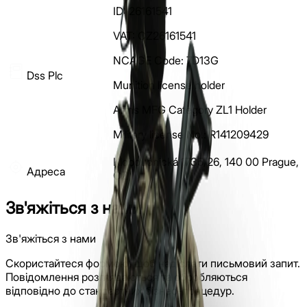
ID: 26161541
VAT: CZ26161541
NCAGE Code: 7D13G
Dss Plc
Munition license holder
Arms MFG Category ZL1 Holder
Military license No.: R141209429
Kloboučnická 1735/26, 140 00 Prague,
Адреса
CZ
Зв'яжіться з нами
Зв'яжіться з нами
Скористайтеся формою, щоб надіслати письмовий запит.
Повідомлення розглядаються та обробляються
відповідно до стандартних бізнес-процедур.