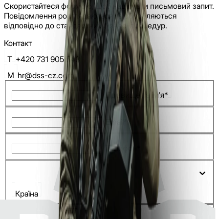
Скористайтеся формою, щоб надіслати письмовий запит.
Повідомлення розглядаються та обробляються
відповідно до стандартних бізнес-процедур.
Контакт
T
+420 731 905 543
M
hr@dss-cz.com
Прізвище та ім'я*
Email*
Телефон*
Країна