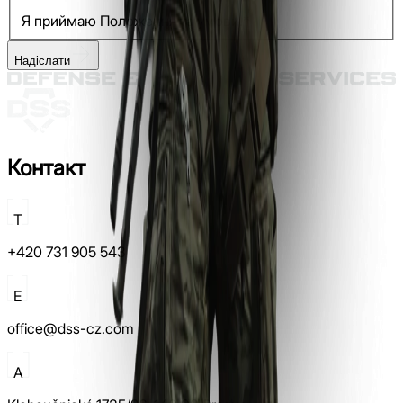
Я приймаю Положення та умови.*
Надіслати
Контакт
T
+420 731 905 543
E
office@dss-cz.com
A