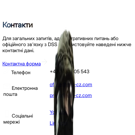
[
Menu
]
Контакти
Для загальних запитів, адміністративних питань або
офіційного зв'язку з DSS використовуйте наведені нижче
контактні дані.
Контактна форма
+420 731 905 543
Телефон
office@dss-cz.com
Електронна
пошта
press@dss-cz.com
Youtube
Соціальні
мережі
Linkedin