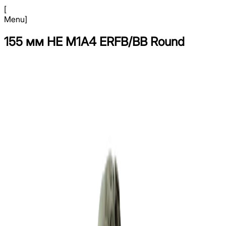
[
Menu
]
155 мм HE M1A4 ERFB/BB Round