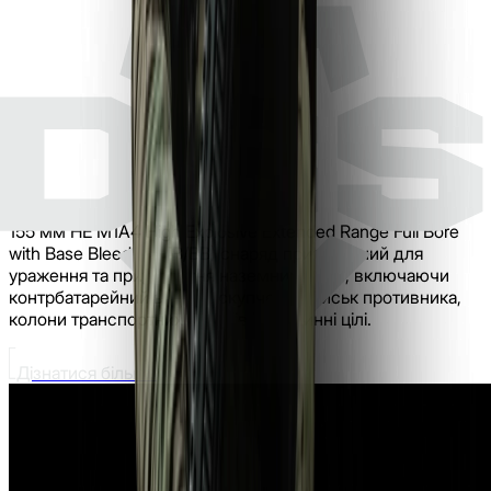
155 мм HE M1A4 High Explosive Extended Range Full Bore
with Base Bleed (ERFB/BB) снаряд призначений для
ураження та придушення наземних цілей, включаючи
контрбатарейний вогонь, скупчення військ противника,
колони транспортних засобів і площинні цілі.
Дізнатися більше