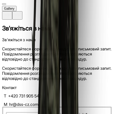
Gallery
Зв'яжіться з нами
Зв'яжіться з нами
Скористайтеся формою, щоб надіслати письмовий запит.
Повідомлення розглядаються та обробляються
відповідно до стандартних бізнес-процедур.
Скористайтеся формою, щоб надіслати письмовий запит.
Повідомлення розглядаються та обробляються
відповідно до стандартних бізнес-процедур.
Контакт
T
+420 731 905 543
M
hr@dss-cz.com