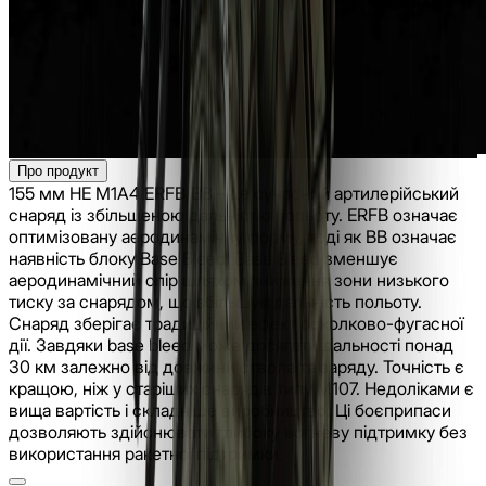
Про продукт
155 мм HE M1A4 ERFB/BB – це сучасний артилерійський
снаряд із збільшеною дальністю польоту. ERFB означає
оптимізовану аеродинамічну форму, тоді як BB означає
наявність блоку Base Bleed. Base Bleed зменшує
аеродинамічний опір шляхом зниження зони низького
тиску за снарядом, що збільшує дальність польоту.
Снаряд зберігає традиційний ефект осколково-фугасної
дії. Завдяки base bleed може досягати дальності понад
30 км залежно від довжини ствола та заряду. Точність є
кращою, ніж у старіших снарядів типу M107. Недоліками є
вища вартість і складніше виробництво. Ці боєприпаси
дозволяють здійснювати глибоку вогневу підтримку без
використання ракетної підтримки.