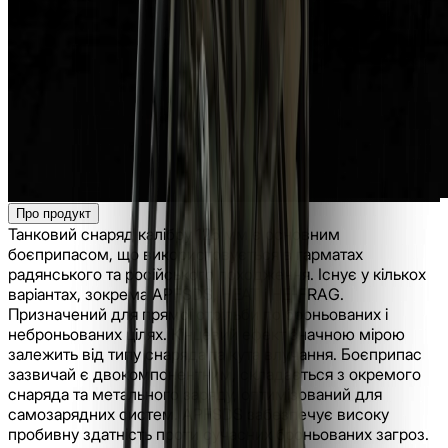
Про продукт
Танковий снаряд калібру 125 мм є основним
боєприпасом, що використовується в гарматах
радянського та російського походження. Існує у кількох
варіантах, зокрема APFSDS, HEAT і HE-FRAG.
Призначений для прямої стрільби по броньованих і
неброньованих цілях. Кінцевий ефект значною мірою
залежить від типу снаряда та кута влучання. Боєприпас
зазвичай є двокомпонентним, складається з окремого
снаряда та метального заряду, оптимізований для
самозарядних систем. APFSDS забезпечує високу
пробивну здатність проти сучасних броньованих загроз.