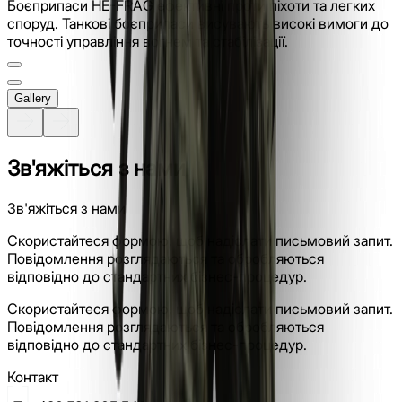
Боєприпаси HE-FRAG ефективні проти піхоти та легких
споруд. Танкові боєприпаси висувають високі вимоги до
точності управління вогнем та стабілізації.
Gallery
Зв'яжіться з нами
Зв'яжіться з нами
Скористайтеся формою, щоб надіслати письмовий запит.
Повідомлення розглядаються та обробляються
відповідно до стандартних бізнес-процедур.
Скористайтеся формою, щоб надіслати письмовий запит.
Повідомлення розглядаються та обробляються
відповідно до стандартних бізнес-процедур.
Контакт