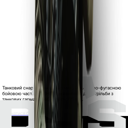
Танковий снаряд калібру 125 мм з осколково-фугасною
бойовою частиною (HE) призначений для стрільби з
танкових гармат 2A46 калібру 125 мм.
Дізнатися більше