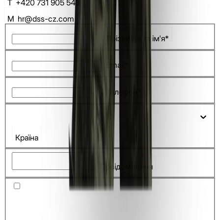
T
+420 731 905 543
M
hr@dss-cz.com
Прізвище та ім'я*
Email*
Телефон*
Країна
Повідомлення