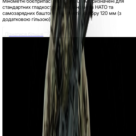
Мінометні боєприпаси калібру 120 мм призначені для
стандартних гладкоствольних мінометів НАТО та
самозарядних баштових мінометів калібру 120 мм (з
додатковою гільзою).
Дізнатися більше