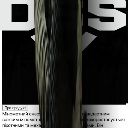
Про продукт
Мінометний снаряд калібру 120 мм є стандартним
важким мінометним боєприпасом, що використовується
піхотними та механізованими підрозділами. Він