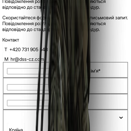
Повідомлення розглядаються та обробляються
відповідно до стандартних бізнес-процедур.
Скористайтеся формою, щоб надіслати письмовий запит.
Повідомлення розглядаються та обробляються
відповідно до стандартних бізнес-процедур.
Контакт
T
+420 731 905 543
M
hr@dss-cz.com
Прізвище та ім'я*
Email*
Телефон*
Країна