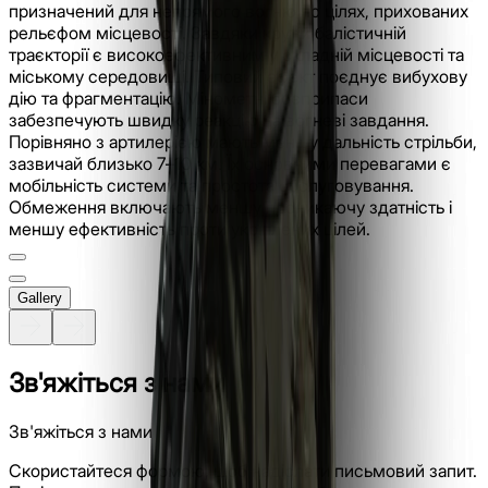
призначений для непрямого вогню по цілях, прихованих
рельєфом місцевості. Завдяки крутій балістичній
траєкторії є високоефективним у складній місцевості та
міському середовищі. Типовий ефект поєднує вибухову
дію та фрагментацію. Мінометні боєприпаси
забезпечують швидку реакцію на вогневі завдання.
Порівняно з артилерією мають меншу дальність стрільби,
зазвичай близько 7–10 км. Їх основними перевагами є
мобільність системи та простота обслуговування.
Обмеження включають меншу проникаючу здатність і
меншу ефективність проти укріплених цілей.
Gallery
Зв'яжіться з нами
Зв'яжіться з нами
Скористайтеся формою, щоб надіслати письмовий запит.