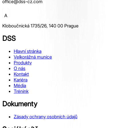
office@dss-cz.com
A
Kloboučnická 1735/26, 140 00 Prague
DSS
Hlavní stránka
Velkorážná munice
Produkty
O nás
Kontakt
Kariéra
Média
Trénink
Dokumenty
Zásady ochrany osobních údajů