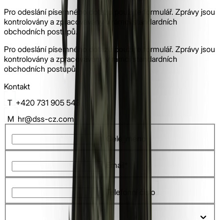
Pro odeslání písemného dotazu použijte formulář. Zprávy jsou
kontrolovány a zpracovávány v rámci standardních
obchodních postupů.
Pro odeslání písemného dotazu použijte formulář. Zprávy jsou
kontrolovány a zpracovávány v rámci standardních
obchodních postupů.
Kontakt
T
+420 731 905 543
M
hr@dss-cz.com
Celé jméno
Email*
Telefonní číslo