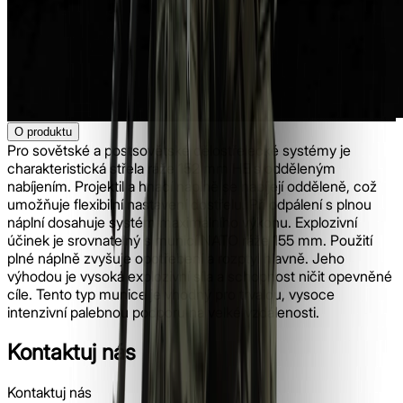
O produktu
Pro sovětské a postsovětské dělostřelecké systémy je
charakteristická střela ráže 152 mm HE s odděleným
nabíjením. Projektil a hnací náplně se nabíjejí odděleně, což
umožňuje flexibilní nastavení dostřelu. Při odpálení s plnou
náplní dosahuje systém maximálního výkonu. Explozivní
účinek je srovnatelný s municí NATO ráže 155 mm. Použití
plné náplně zvyšuje opotřebení a rozptyl hlavně. Jeho
výhodou je vysoká explozivní síla a schopnost ničit opevněné
cíle. Tento typ munice je vhodný pro trvalou, vysoce
intenzivní palebnou podporu na velké vzdálenosti.
Kontaktuj nás
Kontaktuj nás