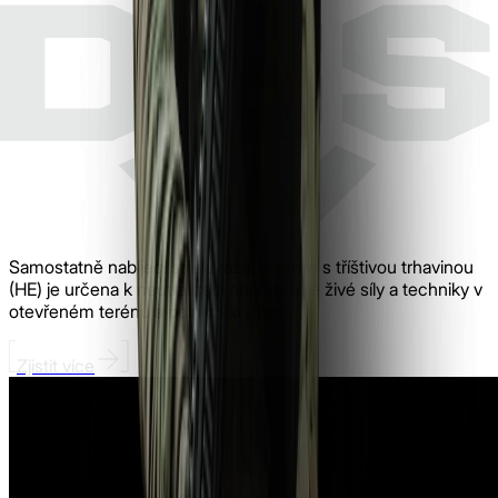
Samostatně nabíjecí střela ráže 152 mm s tříštivou trhavinou
(HE) je určena k neutralizaci nepřátelské živé síly a techniky v
otevřeném terénu a polních krytech.
Zjistit více