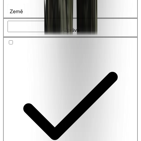
Země
Zpráva